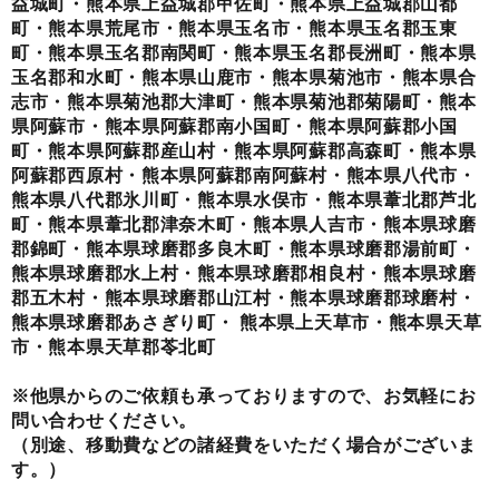
益城町・熊本県上益城郡甲佐町・熊本県上益城郡山都
町・熊本県荒尾市・熊本県玉名市・熊本県玉名郡玉東
町・熊本県玉名郡南関町・熊本県玉名郡長洲町・熊本県
玉名郡和水町・熊本県山鹿市・熊本県菊池市・熊本県合
志市・熊本県菊池郡大津町・熊本県菊池郡菊陽町・熊本
県阿蘇市・熊本県阿蘇郡南小国町・熊本県阿蘇郡小国
町・熊本県阿蘇郡産山村・熊本県阿蘇郡高森町・熊本県
阿蘇郡西原村・熊本県阿蘇郡南阿蘇村・熊本県八代市・
熊本県八代郡氷川町・熊本県水俣市・熊本県葦北郡芦北
町・熊本県葦北郡津奈木町・熊本県人吉市・熊本県球磨
郡錦町・熊本県球磨郡多良木町・熊本県球磨郡湯前町・
熊本県球磨郡水上村・熊本県球磨郡相良村・熊本県球磨
郡五木村・熊本県球磨郡山江村・熊本県球磨郡球磨村・
熊本県球磨郡あさぎり町・ 熊本県上天草市・熊本県天草
市・熊本県天草郡苓北町
※他県からのご依頼も承っておりますので、お気軽にお
問い合わせください。
（別途、移動費などの諸経費をいただく場合がございま
す。）