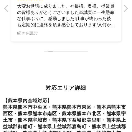
大変お世話に成りました。社長様、奥様、従業員
の皆様ありがとうございました🙇誠実に一生懸命
な仕事ぶりに、感動しました!仕事が終わった後
も定期的に連絡を頂き感心しております!又何か
ありましたら宜しくお願い致します宮塗装様が
続きを読む
益々発展されます事をお祈り申し上げます。あり
がとうございました。
対応エリア詳細
【熊本県内全域対応】
熊本県熊本市中央区・熊本県熊本市東区・熊本県熊本市
西区・熊本県熊本市南区・熊本県熊本市北区・熊本県宇
土市・熊本県宇城市・熊本県下益城郡美里町・熊本県上
益城郡御船町・熊本県上益城郡嘉島町・熊本県上益城郡