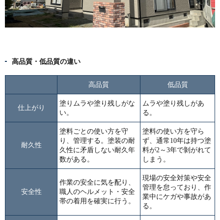
高品質・低品質の違い
高品質
低品質
塗りムラや塗り残しがな
ムラや塗り残しがあ
仕上がり
い。
る。
塗料ごとの使い方を守
塗料の使い方を守ら
り、管理する。塗装の耐
ず、通常10年は持つ塗
耐久性
久性に矛盾しない耐久年
料が2～3年で剝がれて
数がある。
しまう。
現場の安全対策や安全
作業の安全に気を配り、
管理を怠っており、作
安全性
職人のヘルメット・安全
業中にケガや事故があ
帯の着用を確実に行う。
る。