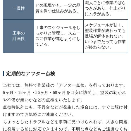
職人ごとに作業のばら
どの現場でも、一定の品
一貫性
つきがあり、仕上がり
質を保つ仕組みがある。
にムラがある。
スケジュールが甘く、
工事のスケジュールをし
塗装作業が終わっても
工事の
っかりと管理し、スムー
足場が解体されない。
計画性
ズに作業が進むようにし
いつまでたっても作業
ている。
が終わらない。
定期的なアフター点検
当社では、無料で作業後の『アフター点検』を行っております。
6ヶ月・18ヶ月・36ヶ月・60ヶ月を目安に訪問し、塗装の剥がれ
や不備が無いかなどの点検をいたします。
点検時以外にも、不具合などが発生した場合には、すぐに駆け付
けますのでお気軽にご連絡ください。
ちょっとしたトラブルなどを事前に見つけられれば、大きな問題
に発展する前に対応できますので、不明な点などもご遠慮なくお