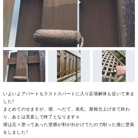
いよいよアパートもラストスパートに入り足場解体も近いて来ま
した?
まとめてのせますが、
塀、へだて、表札、屋根仕上げ
全て終わ
り、あとは
見直しで終了となります☺️
塀は元々塗ってあった塗膜が
剥がれかけてたので削った後に塗装
をしました?