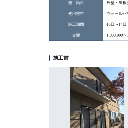
施工箇所
外壁・屋根
使用塗料
ウォールバリ
施工期間
10日〜14日
金額
1,000,0
施工前