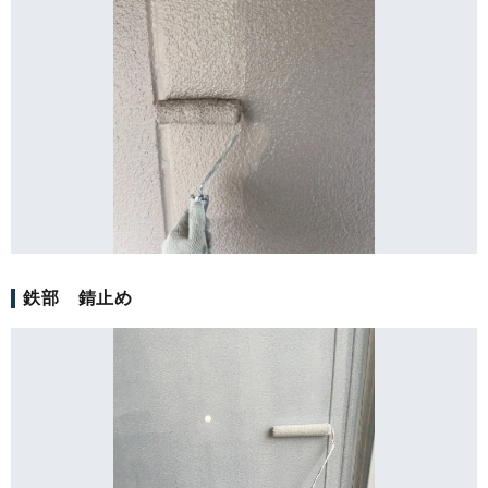
鉄部 錆止め