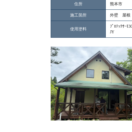
住所
熊本市
施工箇所
外壁 屋根
ﾌﾟﾛﾃｯｸｻｰﾓ3
使用塗料
JY