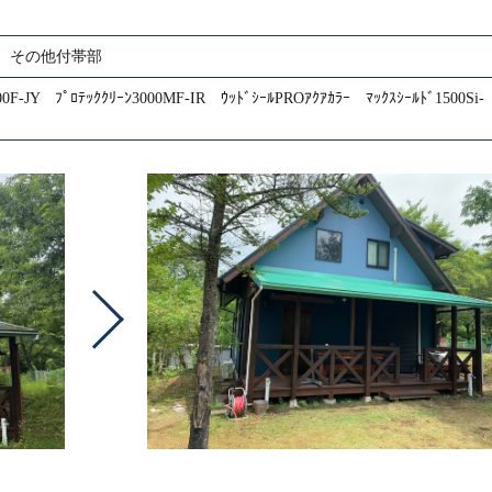
 その他付帯部
00F-JY ﾌﾟﾛﾃｯｸｸﾘｰﾝ3000MF-IR ｳｯﾄﾞｼｰﾙPROｱｸｱｶﾗｰ ﾏｯｸｽｼｰﾙﾄﾞ1500Si-