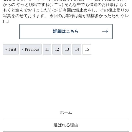
からの やっと脱出ですね( ˶ˆ꒳ˆ˵ ) そんな中でも僕達のお仕事は もく
もくと進んでおりました\( •̀ω•́ )/ 今回は錆止めをし、その後上塗りの
写真をのせております。 今回のお客様は錆が結構多かったため ケレ
[...]
詳細はこちら
« First
‹ Previous
11
12
13
14
15
ホーム
選ばれる理由