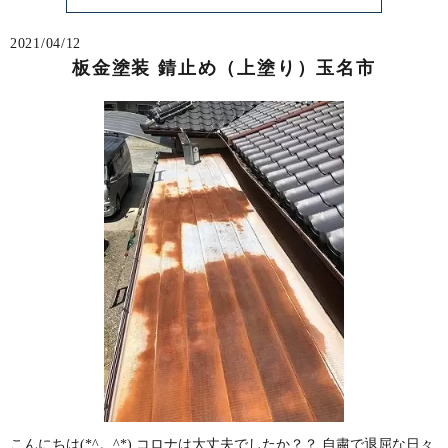
2021/04/12
板金塗装 錆止め（上塗り）玉名市
こんにちは(*^。^*) コロナは大丈夫でしたか？？ 自粛で退屈な日々