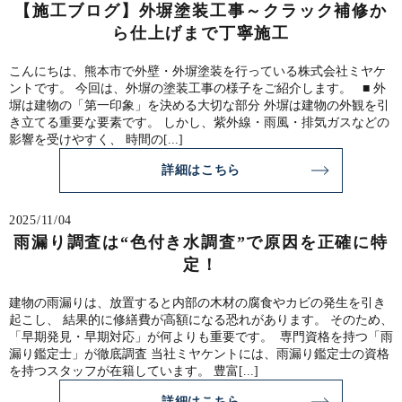
【施工ブログ】外塀塗装工事～クラック補修か
ら仕上げまで丁寧施工
こんにちは、熊本市で外壁・外塀塗装を行っている株式会社ミヤケ
ントです。 今回は、外塀の塗装工事の様子をご紹介します。 ■ 外
塀は建物の「第一印象」を決める大切な部分 外塀は建物の外観を引
き立てる重要な要素です。 しかし、紫外線・雨風・排気ガスなどの
影響を受けやすく、 時間の[...]
詳細はこちら
2025/11/04
雨漏り調査は“色付き水調査”で原因を正確に特
定！
建物の雨漏りは、放置すると内部の木材の腐食やカビの発生を引き
起こし、 結果的に修繕費が高額になる恐れがあります。 そのため、
「早期発見・早期対応」が何よりも重要です。 専門資格を持つ「雨
漏り鑑定士」が徹底調査 当社ミヤケントには、雨漏り鑑定士の資格
を持つスタッフが在籍しています。 豊富[...]
詳細はこちら