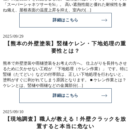
「スーパーシャネツサーモSi」。 高い遮熱性能と優れた耐候性を兼
ね備え、屋根表面の温度上昇を抑え、室内の[...]
詳細はこちら
2025/09/29
【熊本の外壁塗装】竪樋ケレン・下地処理の重
要性とは？
熊本で外壁塗装や雨樋塗装をお考えの方へ。 仕上がりを長持ちさせ
るために欠かせない工程が 「下地処理（ケレン作業）」 です。特に
竪樋（たてどい）などの付帯部は、正しい下地処理を行わないと、
塗料がすぐに剥がれてしまう原因となります。 ■ ケレン作業とは？
ケレンとは、竪樋や雨樋などの金属部分[...]
詳細はこちら
2025/09/10
【現地調査】職人が教える！外壁クラックを放
置すると本当に危ない